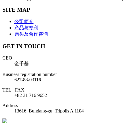
SITE MAP
公司简介
产品与专利
购买及合作咨询
GET IN TOUCH
CEO
金千基
Business registration number
627-88-03116
TEL · FAX
+82 31 716 9652
Address
13616, Bundang-gu, Tripolis A 1104
https://www.youtube.com/@BindingCrabs